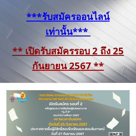
***รับสมัครออนไลน์
เท่านั้น***
** เปิดรับสมัครรอ
บ 2 ถึง 25
กันยายน 2567
**